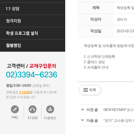
제목
학생등록 및
작성자
관리자
작성일
2023-02-23
학생등록 및 숙제출제 방법에 대
1. 신규학생 단체등록
2. 클래스 생성
3. 숙제출제 안내
평일 9:00~18:00
(공휴일 휴무)
목록
공휴일은
1:1상담
을 이용해 주시면 빠
른 답변 드리겠습니다.
이전 글
NEW KEYMAP 코스북
FAQ
1:1상담
다운로드
다음 글
*공지* 교사용-강의